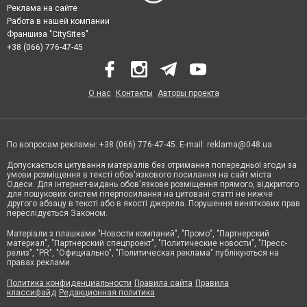
Реклама на сайте
Работа в нашей компании
Франшиза "CitySites"
+38 (066) 776-47-45
О нас
Контакты
Авторы проекта
По вопросам рекламы: +38 (066) 776-47-45. E-mail:
reklama@048.ua
Допускається цитування матеріалів без отримання попередньої згоди за
умови розміщення в тексті обов'язкового посилання на сайт міста
Одеси. Для інтернет-видань обов'язкове розміщення прямого, відкритого
для пошукових систем гіперпосилання на цитовані статті не нижче
другого абзацу в тексті або в якості джерела. Порушення виняткових прав
переслідується Законом.
Матеріали з плашками "Новости компаний", "Промо", "Партнерский
материал", "Партнерский спецпроект", "Политические новости", "Пресс-
релиз", "PR", "Официально", "Политическая реклама" публікуються на
правах реклами.
Политика конфиденциальности
Правила сайта
Правила
классифайд
Редакционная политика