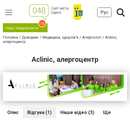
Рус
16
Наші спецпроєкти
Головна
Довідник
Медицина, здоров'я
Алерголог
Aclinic,
алергоцентр
Aclinic, алергоцентр
Опис
Відгуки (1)
Наше відео (3)
Ще