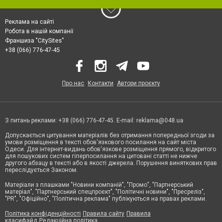
Реклама на сайті
Робота в нашій компанії
Франшиза "CitySites"
+38 (066) 776-47-45
Про нас
Контакти
Автори проєкту
З питань реклами: +38 (066) 776-47-45. E-mail:
reklama@048.ua
Допускається цитування матеріалів без отримання попередньої згоди за
умови розміщення в тексті обов'язкового посилання на сайт міста
Одеси. Для інтернет-видань обов'язкове розміщення прямого, відкритого
для пошукових систем гіперпосилання на цитовані статті не нижче
другого абзацу в тексті або в якості джерела. Порушення виняткових прав
переслідується Законом.
Матеріали з плашками "Новини компаній", "Промо", "Партнерський
матеріал", "Партнерський спецпроєкт", "Політичні новини", "Пресреліз",
"PR", "Офіційно", "Політична реклама" публікуються на правах реклами.
Політика конфіденційності
Правила сайту
Правила
класифайд
Редакційна політика